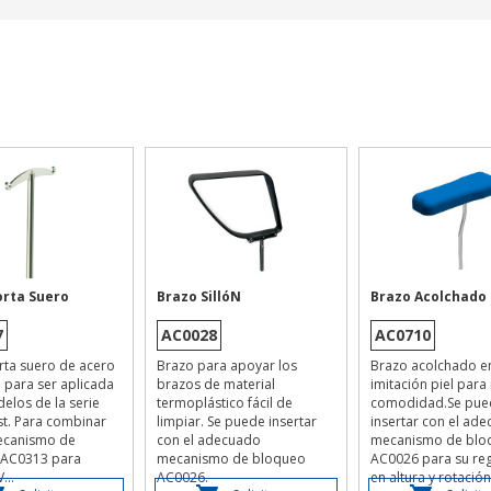
orta Suero
Brazo SillóN
Brazo Acolchado
7
AC0028
AC0710
rta suero de acero
Brazo para apoyar los
Brazo acolchado e
para ser aplicada
brazos de material
imitación piel par
elos de la serie
termoplástico fácil de
comodidad.Se pue
est. Para combinar
limpiar. Se puede insertar
insertar con el ad
ecanismo de
con el adecuado
mecanismo de blo
 AC0313 para
mecanismo de bloqueo
AC0026 para su reg
...
AC0026.
en altura y rotación