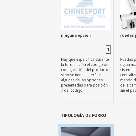
ninguna opción
ruedas 
1
Hay que espeicifica durante
Ruedas p
la formulación el código de
dejan ma
configuración del producto
sistema 
si no se tienen interés en
centrali
algunas de las opciones
mando de
presentadas para posición
de la cam
7 del código.
sin el pa
TIPOLOGÍA DE FORRO