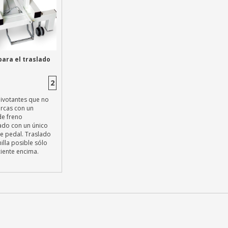
para el traslado
2
ivotantes que no
rcas con un
de freno
zado con un único
 pedal. Traslado
illa posible sólo
ciente encima.