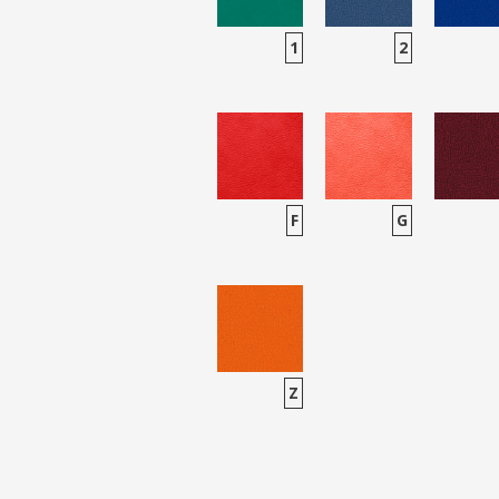
1
2
F
G
Z