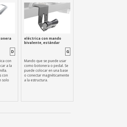
otonera
eléctrica con mando
bivalente, estándar
D
G
ica con
Mando que se puede usar
car a la
como botonera o pedal. Se
illa.
puede colocar en una base
s con
o conectar magnéticamente
n solo
a la estructura.