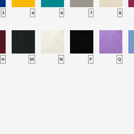
3
4
6
7
8
H
M
N
P
Q