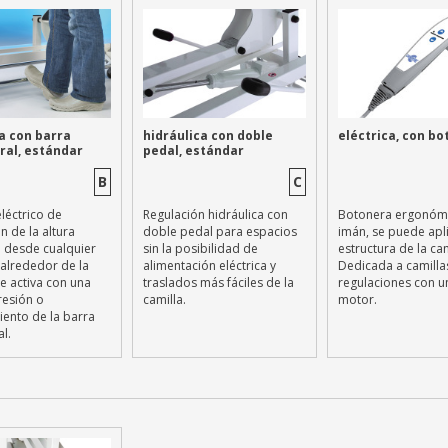
a con barra
hidráulica con doble
eléctrica, con b
ral, estándar
pedal, estándar
B
C
léctrico de
Regulación hidráulica con
Botonera ergonóm
n de la altura
doble pedal para espacios
imán, se puede apli
e desde cualquier
sin la posibilidad de
estructura de la cam
 alrededor de la
alimentación eléctrica y
Dedicada a camilla
Se activa con una
traslados más fáciles de la
regulaciones con u
resión o
camilla.
motor.
iento de la barra
l.