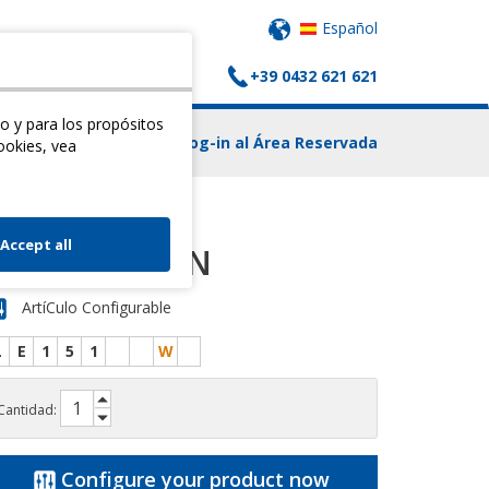
Español
+39 0432 621 621
 CARRITO
CONTACTOS
o y para los propósitos
Log-in al Área Reservada
ookies, vea
Accept all
TEST UROGYN
ArtíCulo Configurable
L
E
1
5
1
W
Cantidad:
Configure your product now