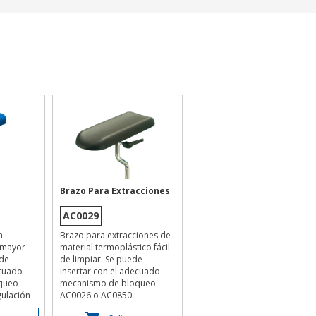
Brazo Para Extracciones
AC0029
n
Brazo para extracciones de
a mayor
material termoplástico fácil
de
de limpiar. Se puede
ecuado
insertar con el adecuado
queo
mecanismo de bloqueo
ulación
AC0026 o AC0850.
.