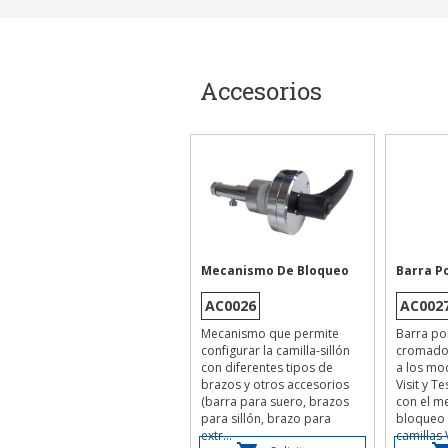
Accesorios
Mecanismo De Bloqueo
Barra P
AC0026
AC002
Mecanismo que permite
Barra po
configurar la camilla-sillón
cromado 
con diferentes tipos de
a los mod
brazos y otros accesorios
Visit y T
(barra para suero, brazos
con el m
para sillón, brazo para
bloqueo
extr...
camillas V