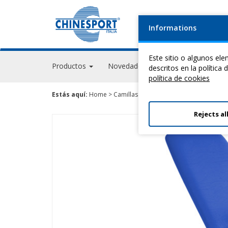
Informations
Este sitio o algunos el
Productos
Novedades
Eventos
GPS Ac
descritos en la política
política de cookies
Estás aquí:
Home
>
Camillas Para Terapia
>
Test Line
> Test
Rejects al