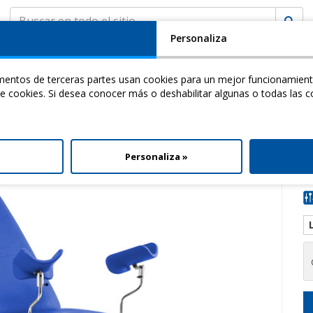
Personaliza
EMPRESA
ASISTENCIA
MyCHINESPORT
(
0
)
ementos de terceras partes usan cookies para un mejor funcionamient
ademy
Video
Download
 de cookies. Si desea conocer más o deshabilitar algunas o todas las c
 Urogyn
l
Personaliza »