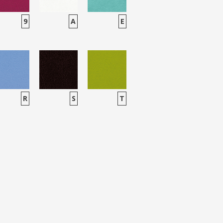
9
A
E
R
S
T