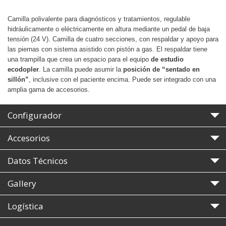
Camilla polivalente para diagnósticos y tratamientos, regulable
hidráulicamente o eléctricamente en altura mediante un pedal de baja
tensión (24 V). Camilla de cuatro secciones, con respaldar y apoyo para
las piernas con sistema asistido con pistón a gas. El respaldar tiene
una trampilla que crea un espacio para el equipo
de estudio
ecodopler
. La camilla puede asumir la
posición de “sentado en
sillón”
, inclusive con el paciente encima. Puede ser integrado con una
amplia gama de accesorios.
Configurador
Accesorios
Datos Técnicos
Gallery
Logística