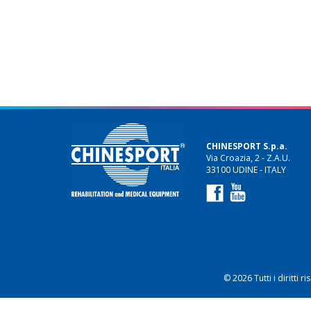
CHINESPORT S.p.a.
Via Croazia, 2 - Z.A.U.
33100 UDINE - ITALY
© 2026 Tutti i diritti 