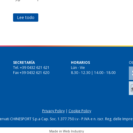
Lee todo
SECRETARÍA
HORARIOS
Ot
Tel. +39 0432 621 621
Lún - Vie
Fax +39 0432 621 620
8.30 - 12.30 | 14.00 - 18.00
Privacy Policy
|
Cookie Policy
riservati CHINESPORT S.p.a Cap. Soc. 1.377.750 i.v - P.IVA e n. iscr. Reg. delle I
Made in
Web Industry