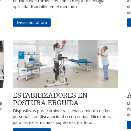
y
Equipos electromédicos con la mejor tecnología
A
aplicada disponible en el mercado.
de
di
Descubrir ahora
ESTABILIZADORES EN
POSTURA ERGUIDA
la
El
en
d
Dispositivos para caminar y el levantamiento de las
qu
personas con discapacidad o con serias dificultades
para las extremidades superiores e inferior...