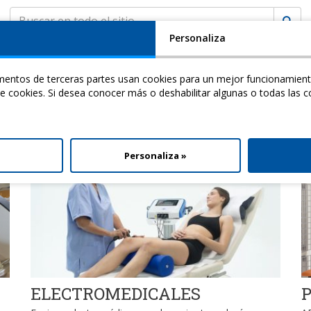
Personaliza
EMPRESA
ASISTENCIA
MyCHINESPORT
(
0
)
ementos de terceras partes usan cookies para un mejor funcionamient
ademy
Video
Download
 de cookies. Si desea conocer más o deshabilitar algunas o todas las c
l
Personaliza »
ELECTROMEDICALES