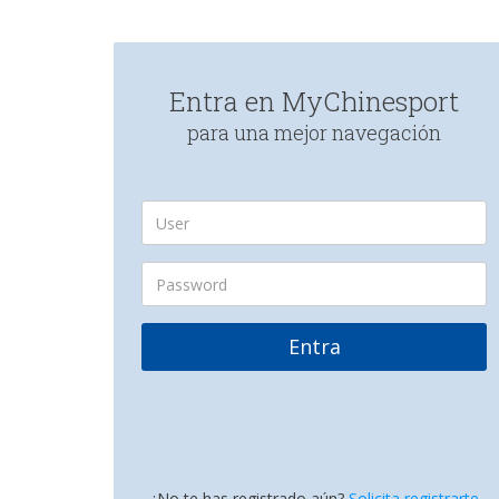
Entra en MyChinesport
para una mejor navegación
Entra
¿No te has registrado aún?
Solicita registrarte