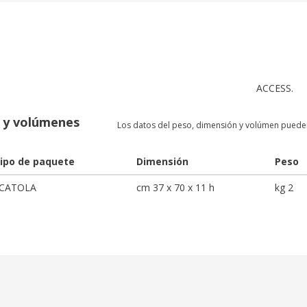
ACCESS.
 y volúmenes
Los datos del peso, dimensión y volúmen pueden
ipo de paquete
Dimensión
Peso
CATOLA
cm 37 x 70 x 11 h
kg 2