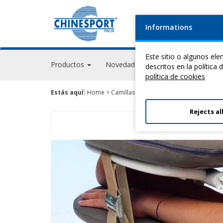
Informations
Este sitio o algunos el
Productos
Novedades
Eventos
GPS Ac
descritos en la política
política de cookies
Estás aquí:
Home
>
Camillas Para Terapia
>
Camillas De Ba
Rejects al