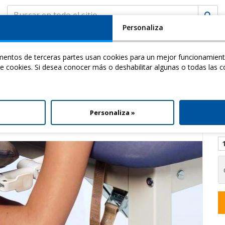
Personaliza
EMPRESA
ASISTENCIA
MyCHINESPORT
(
0
)
ementos de terceras partes usan cookies para un mejor funcionamient
ademy
Video
Download
 de cookies. Si desea conocer más o deshabilitar algunas o todas las c
se En Metal
> Apoyabrazos
l
Personaliza »