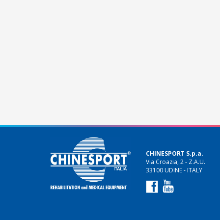
CHINESPORT S.p.a.
Via Croazia, 2 - Z.A.U.
33100 UDINE - ITALY