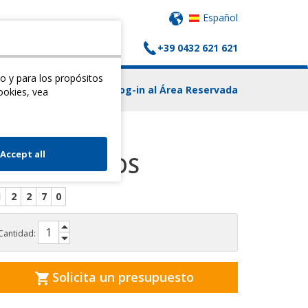
Español
+39 0432 621 621
 CARRITO
CONTACTOS
o y para los propósitos
Log-in al Área Reservada
ookies, vea
Accept all
APOYABRAZOS
1
2
2
7
0
Cantidad:
Solicita un presupuesto